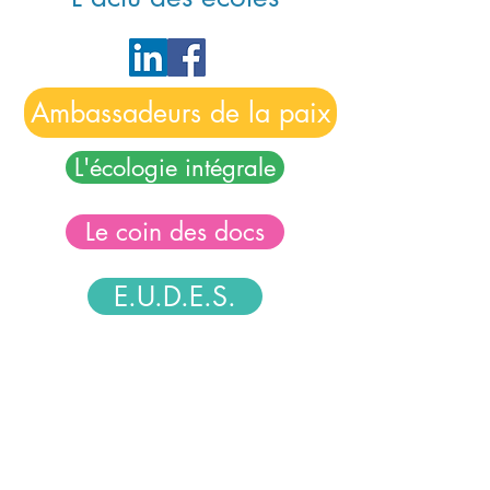
Ambassadeurs de la paix
L'écologie intégrale
Le coin des docs
E.U.D.E.S.
Vous souhaitez donner à voir le
dynamisme de votre
établissement dans cette
démarche de Laudato Si'
?
Nous proposons à tous les
établissements de