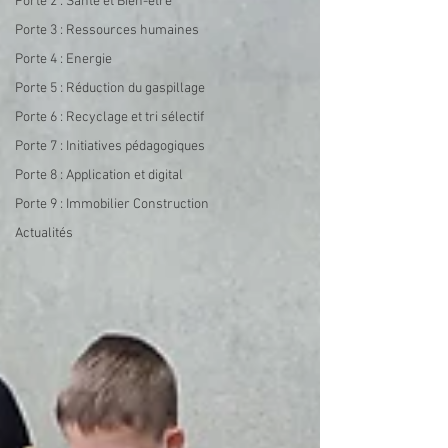
Porte 2 : Santé et Bien-être
Porte 3 : Ressources humaines
Porte 4 : Energie
Porte 5 : Réduction du gaspillage
Porte 6 : Recyclage et tri sélectif
Porte 7 : Initiatives pédagogiques
Porte 8 : Application et digital
Porte 9 : Immobilier Construction
Actualités