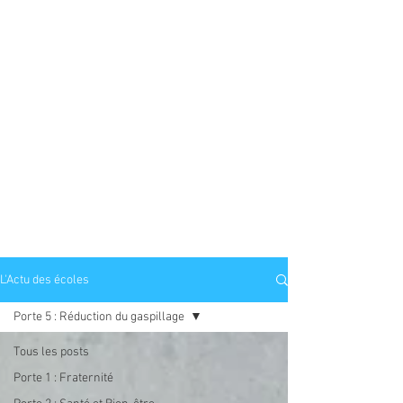
l'enseignement catholique du
diocèse du Havre de partager leur
expérience.
Comment ?
Vous décrivez votre
projet/animation/action
sur une fiche Eco-actions.
Vous l’accompagnez d’une ou
plusieurs photos,
Vous envoyez le tout
à
eudes.ddeclehavre@gmail.com
L'Actu des écoles
Porte 5 : Réduction du gaspillage
Tous les posts
Porte 1 : Fraternité