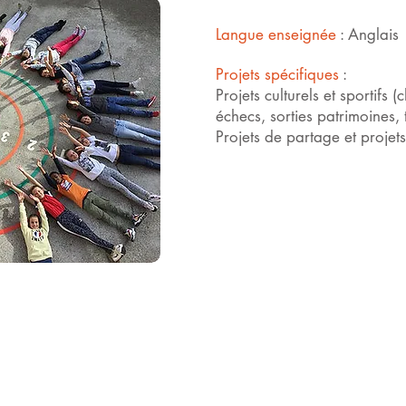
Langue enseignée
:
Anglais
Projets spécifiques
:
Projets culturels et sportifs
échecs, sorties patrimoines, 
Projets de partage et projets 
er
Lie
>
SGEC
olique
>
APEL
vre