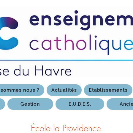
 sommes nous ?
Actualités
Etablissements
Gestion
E.U.D.E.S.
Anci
École la Providence