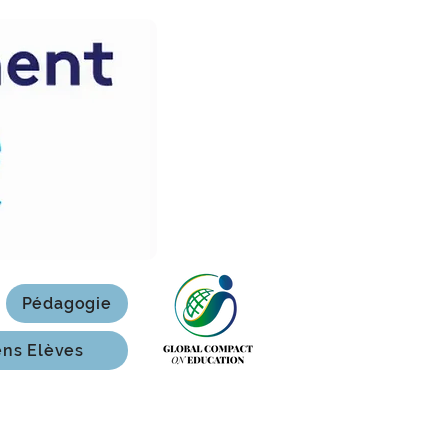
Pédagogie
ens Elèves