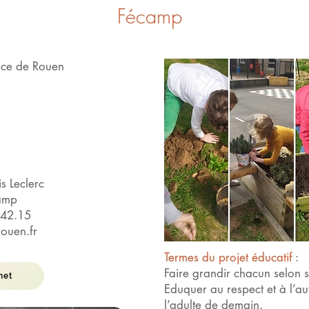
Fécamp
ence de Rouen
s Leclerc
amp
.42.15
ouen.fr
Termes du projet éducatif
:
Faire grandir chacun selon 
net
Eduquer au respect et à l’a
l’adulte de demain.