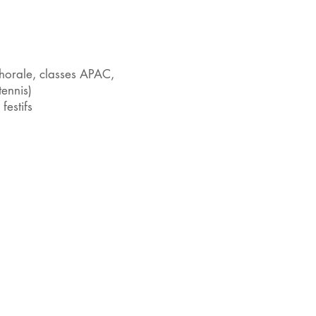
 (chorale, classes APAC,
tennis)
festifs
ns utiles
>
EDUSCOL
>
Éducation