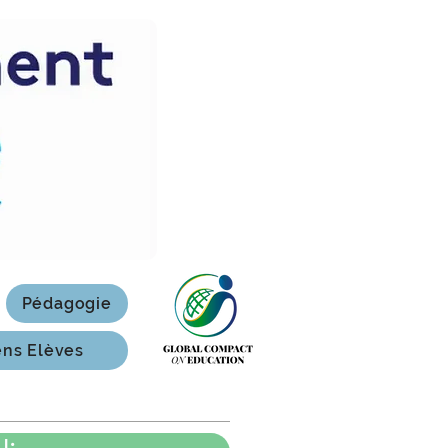
Pédagogie
ens Elèves