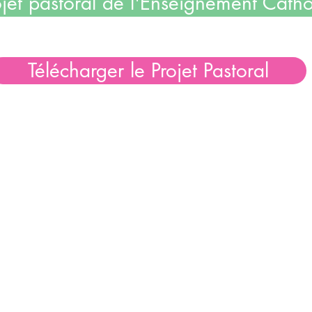
ojet pastoral de l'Enseignement Catho
Télécharger le Projet Pastoral
er
Lie
>
SGEC
olique
>
APEL
vre
NATIONAL
y
>
UGSEL
RE
>
FNOGEC
8.28
>
GABRIEL
>
AFADEC
>
ECA