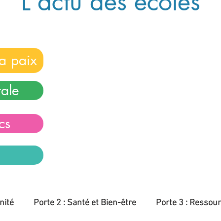
L'actu des écoles
Vous souhaitez donner à voir le dynam
a paix
dans cette
démarche de Laudato Si'
?
Nous proposons à tous les établisseme
catholique du diocèse du Havre de part
rale
Comment ?
Vous décrivez votre projet/animation/a
cs
sur une fiche Eco-actions.
Vous l’accompagnez d’une ou plusieurs
Vous envoyez le tout à
eudes.ddecleha
nité
Porte 2 : Santé et Bien-être
Porte 3 : Ressou