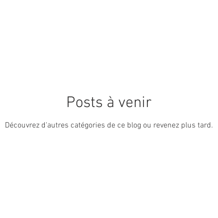
 : Réduction du gaspillage
Porte 6 : Recyclage et tri séle
ques
Porte 8 : Application et digital
Porte 9 : Immob
Posts à venir
Découvrez d'autres catégories de ce blog ou revenez plus tard.