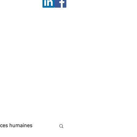
isme de votre établissement
nts de l'enseignement
ager leur expérience.
ction
 photos,
vre@gmail.com
rces humaines