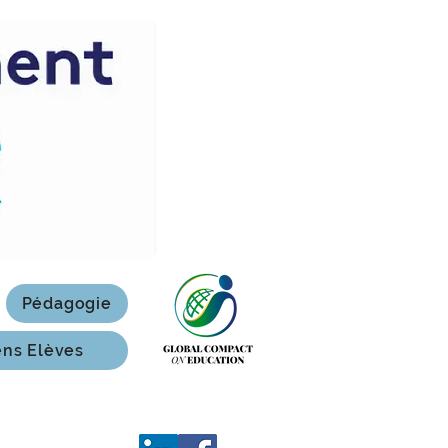
Pédagogie
ens Elèves