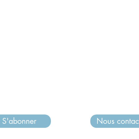
er
Lie
>
SGEC
olique
>
APEL
vre
NATIONAL
y
>
UGSEL
RE
>
FNOGEC
8.28
>
GABRIEL
>
AFADEC
>
ECA
S'abonner
Nous contac