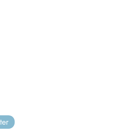
ns utiles
>
EDUSCOL
>
Éducation
E
Nationale
ter